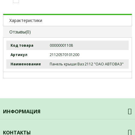
Характеристики
Отзывы(0)
Код товара
00000001108
Артикул
21120570101200
Наименование
Панель крыши Ваз 2112 "ОАО АВТОВАЗ"
ИНФОРМАЦИЯ
О компании
Доставка
КОНТАКТЫ
Каталог товаров