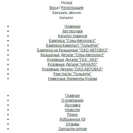
Назад
Вход
/
Регистрация
Заказать звонок
Каталог
Новинки
Хит продаж
Каталог товаров
Бампера "Спец-Автопласт"
Бампера Кампласт "Тольятти"
Бампера не Крашеные "ОАО АВТОВАЗ"
Крашеные Детали "Спец-Автопласт"
Кузовные Детали "ГАЗ - УАЗ"
Кузовные Детали "НАЧАЛО"
Кузовные Детали "ОАО АВТОВАЗ"
Рем-Части "Тольятти"
Навесные Элементы Кузова
Главная
О компании
Доставка
Новости
Поиск
Избранное (
0
)
Отзывы
Запчасти оптом