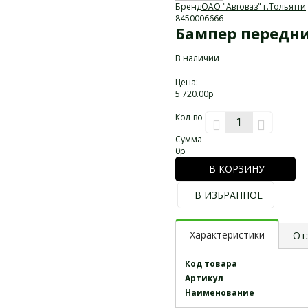
Бренд
ОАО "Автоваз" г.Тольятти
8450006666
Бампер передни
В наличии
Цена:
5 720.00р
Кол-во
Сумма
0
р
В КОРЗИНУ
В ИЗБРАННОЕ
Характеристики
От
Код товара
Артикул
Наименование