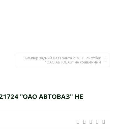
Бампер задний Ваз Гранта 2191 FL лифтбек
"ОАО АВТОВАЗ" не крашенный
1724 "ОАО АВТОВАЗ" НЕ