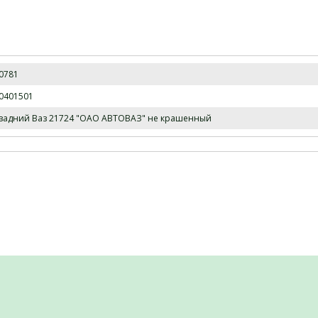
0781
0401501
задний Ваз 21724 "ОАО АВТОВАЗ" не крашенный