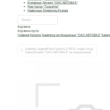
Кузовные Детали "ОАО АВТОВАЗ"
Рем-Части "Тольятти"
Навесные Элементы Кузова
Корзина
Корзина пуста
Главная
Каталог
Бампера не Крашеные "ОАО АВТОВАЗ"
Бамп
Бампер задний Ваз Гранта 2190 FL седан (под
парктроник) "ОАО АВТОВАЗ" не крашенный