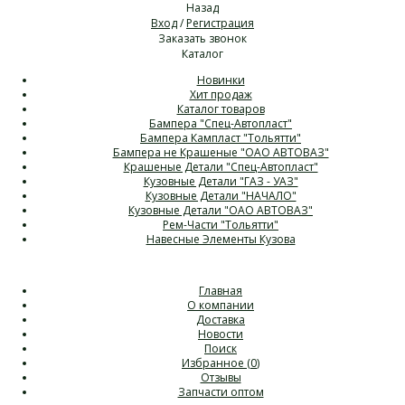
Назад
Вход
/
Регистрация
Заказать звонок
Каталог
Новинки
Хит продаж
Каталог товаров
Бампера "Спец-Автопласт"
Бампера Кампласт "Тольятти"
Бампера не Крашеные "ОАО АВТОВАЗ"
Крашеные Детали "Спец-Автопласт"
Кузовные Детали "ГАЗ - УАЗ"
Кузовные Детали "НАЧАЛО"
Кузовные Детали "ОАО АВТОВАЗ"
Рем-Части "Тольятти"
Навесные Элементы Кузова
Главная
О компании
Доставка
Новости
Поиск
Избранное (
0
)
Отзывы
Запчасти оптом